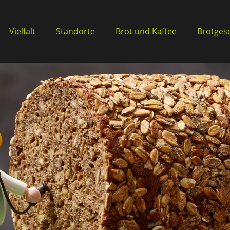
Vielfalt
Standorte
Brot und Kaffee
Brotges